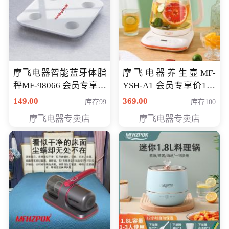
摩飞电器智能蓝牙体脂
摩飞电器养生壶MF-
秤MF-98066 会员专享价
YSH-A1 会员专享价198
98元
元
149.00
369.00
库存99
库存100
摩飞电器专卖店
摩飞电器专卖店