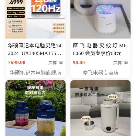
华硕笔记本电脑灵耀14-
摩飞电器灭蚊灯MF-
2024 UX3405MA155夜
6060 会员专享价68元
空蓝 oled 智慧轻薄本 会
7699.00
98.00
库存100
库存100
员专享价6998元
华硕笔记本电脑旗舰店
摩飞电器专卖店