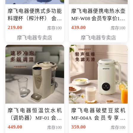
摩飞电器便携式多功能
摩飞电器便携电热水壶
料理杯（榨汁杯） 会员
MF-W08 会员专享价198
专享价118元
元
219.00
439.00
库存100
库存100
摩飞电器专卖店
摩飞电器专卖店
摩飞电器恒温饮水机
摩飞电器破壁豆浆机
（调奶器）MF-01 会员
MF-004A 会员专享价
专享价366元
168元
449.00
359.00
库存100
库存100