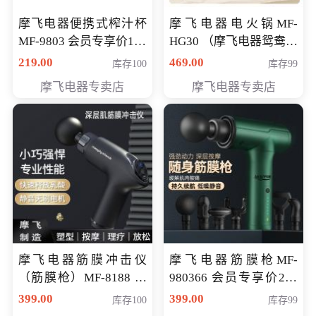
摩飞电器便携式榨汁杯
摩飞电器电火锅MF-
MF-9803 会员专享价138
HG30 （摩飞电器鸳鸯锅
元
MF-HG30 ） 会员专享价
219.00
469.00
库存100
库存99
319元
摩飞电器专卖店
摩飞电器专卖店
摩飞电器筋膜冲击仪
摩飞电器筋膜枪MF-
（筋膜枪）MF-8188 会
980366 会员专享价299
员专享价268元
元
399.00
399.00
库存100
库存99