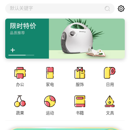
默认关键字
办公
家电
服饰
日用
蔬果
运动
书籍
文具