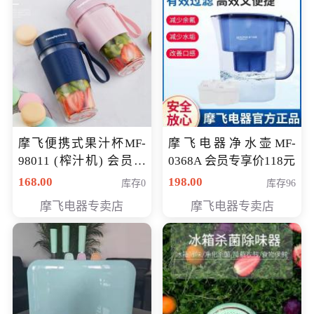
摩飞便携式果汁杯MF-
摩飞电器净水壶MF-
98011 (榨汁机) 会员专
0368A 会员专享价118元
享价138元
168.00
198.00
库存0
库存96
摩飞电器专卖店
摩飞电器专卖店