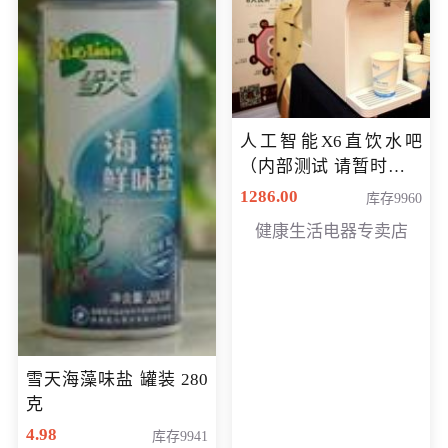
人工智能X6直饮水吧
（内部测试 请暂时不要
购买）
1286.00
库存9960
健康生活电器专卖店
雪天海藻味盐 罐装 280
克
4.98
库存9941