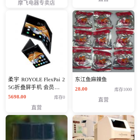
摩飞电器专卖店
柔宇 ROYOLE FlexPai 2
东江鱼麻辣鱼
5G折叠屏手机 会员专享
28.00
库存1000
购买价格 4998元
5698.00
库存0
直营
直营