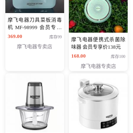
摩飞电器刀具菜板消毒
机 MF-98999 会员专享
价286元
369.00
库存99
摩飞电器便携式杀菌除
摩飞电器专卖店
味器 会员专享价138元
168.00
库存100
摩飞电器专卖店