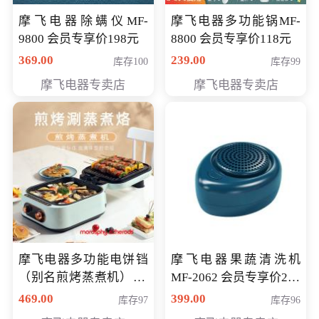
摩飞电器除螨仪MF-
摩飞电器多功能锅MF-
9800 会员专享价198元
8800 会员专享价118元
369.00
239.00
库存100
库存99
摩飞电器专卖店
摩飞电器专卖店
摩飞电器多功能电饼铛
摩飞电器果蔬清洗机
（别名煎烤蒸煮机） 型
MF-2062 会员专享价268
号MF-8888B 会员专享
元
469.00
399.00
库存97
库存96
价389元