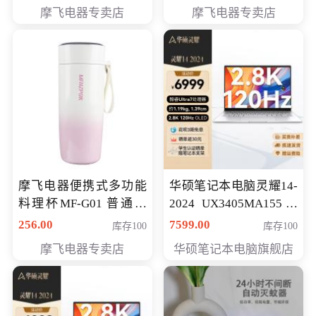
摩飞电器专卖店
摩飞电器专卖店
摩飞电器便携式多功能
华硕笔记本电脑灵耀14-
料理杯MF-G01 普通会
2024 UX3405MA155冰
员专享价格118元
川银 oled 智慧轻薄本 会
256.00
7599.00
库存100
库存100
员专享价6898元
摩飞电器专卖店
华硕笔记本电脑旗舰店