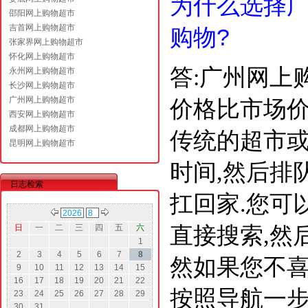
为什么选择广
邵阳网上购物超市
吉首网上购物超市
购物?
张家界网上购物超市
怀化网上购物超市
答:广州网上
永州网上购物超市
长沙网上购物超市
广州网上购物超市
价格比市场价
西安网上购物超市
成都网上购物超市
传统的超市或
昆明网上购物超市
时间,然后排
日志检索
扛回家.您可
直接搜索,然
日
一
二
三
四
五
六
1
2
3
4
5
6
7
8
然如果您不喜
9
10
11
12
13
14
15
16
17
18
19
20
21
22
按照导航一步
23
24
25
26
27
28
29
30
31