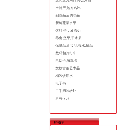
文化文具用品,办公用品
土特产,地方名吃
副食品及调味品
新鲜蔬菜水果
饮料,茶，液态奶
零食,坚果,干水果
保健品,化妆品,香水,饰品
数码相片打印
电话卡,游戏卡
文物古董艺术品
桶装饮用水
电子书
二手闲置转让
所有
(75)
购物车