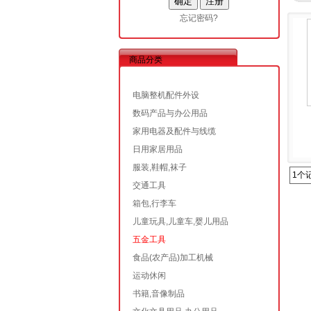
忘记密码?
商品分类
电脑整机配件外设
数码产品与办公用品
家用电器及配件与线缆
日用家居用品
服装,鞋帽,袜子
1个
交通工具
箱包,行李车
儿童玩具,儿童车,婴儿用品
五金工具
食品(农产品)加工机械
运动休闲
书籍,音像制品