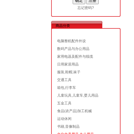
忘记密码?
商品分类
电脑整机配件外设
数码产品与办公用品
家用电器及配件与线缆
日用家居用品
服装,鞋帽,袜子
交通工具
箱包,行李车
儿童玩具,儿童车,婴儿用品
五金工具
食品(农产品)加工机械
运动休闲
书籍,音像制品