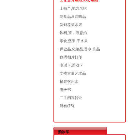
文化文具用品,办公用品
土特产,地方名吃
副食品及调味品
新鲜蔬菜水果
饮料,茶，液态奶
零食,坚果,干水果
保健品,化妆品,香水,饰品
数码相片打印
电话卡,游戏卡
文物古董艺术品
桶装饮用水
电子书
二手闲置转让
所有
(75)
购物车