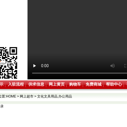
示
入驻流程
供求信息
网上黄页
购物车
免费商城
帮助中心
位置:
HOME
>
网上超市
>
文化文具用品,办公用品
记录