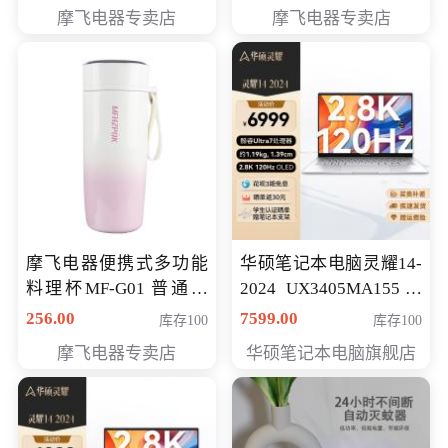
摩飞电器专卖店
摩飞电器专卖店
摩飞电器便携式多功能
华硕笔记本电脑灵耀14-
料理杯MF-G01 普通会
2024 UX3405MA155冰
员专享价格118元
川银 oled 智慧轻薄本 会
256.00
7599.00
库存100
库存100
员专享价6898元
摩飞电器专卖店
华硕笔记本电脑旗舰店