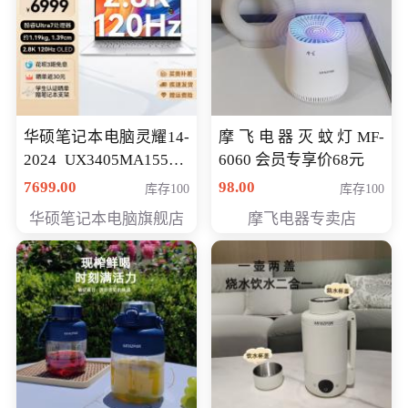
华硕笔记本电脑灵耀14-
摩飞电器灭蚊灯MF-
2024 UX3405MA155夜
6060 会员专享价68元
空蓝 oled 智慧轻薄本 会
7699.00
98.00
库存100
库存100
员专享价6998元
华硕笔记本电脑旗舰店
摩飞电器专卖店