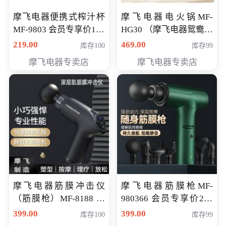
摩飞电器便携式榨汁杯
摩飞电器电火锅MF-
MF-9803 会员专享价138
HG30 （摩飞电器鸳鸯锅
元
MF-HG30 ） 会员专享价
219.00
469.00
库存100
库存99
319元
摩飞电器专卖店
摩飞电器专卖店
摩飞电器筋膜冲击仪
摩飞电器筋膜枪MF-
（筋膜枪）MF-8188 会
980366 会员专享价299
员专享价268元
元
399.00
399.00
库存100
库存99