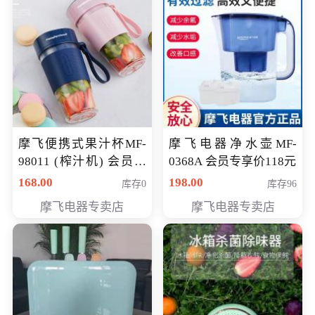
摩飞便携式果汁杯MF-
摩飞电器净水壶MF-
98011 (榨汁机) 会员专
0368A 会员专享价118元
享价138元
168.00
198.00
库存0
库存96
摩飞电器专卖店
摩飞电器专卖店