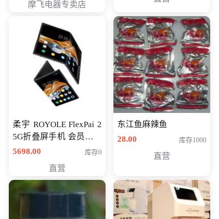
摩飞电器专卖店
柔宇 ROYOLE FlexPai 2
东江鱼麻辣鱼
5G折叠屏手机 会员专享
28.00
库存1000
购买价格 4998元
5698.00
库存0
直营
直营