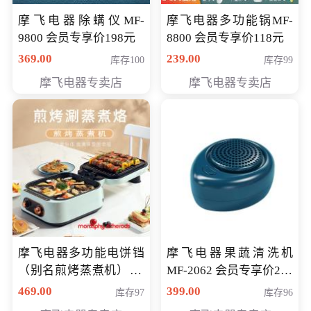
摩飞电器除螨仪MF-
摩飞电器多功能锅MF-
9800 会员专享价198元
8800 会员专享价118元
369.00
239.00
库存100
库存99
摩飞电器专卖店
摩飞电器专卖店
摩飞电器多功能电饼铛
摩飞电器果蔬清洗机
（别名煎烤蒸煮机） 型
MF-2062 会员专享价268
号MF-8888B 会员专享
元
469.00
399.00
库存97
库存96
价389元