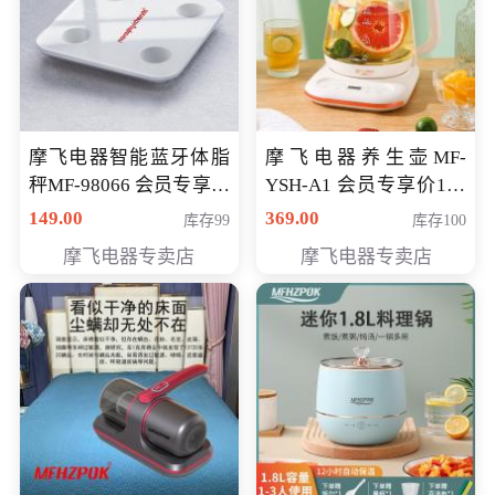
摩飞电器智能蓝牙体脂
摩飞电器养生壶MF-
秤MF-98066 会员专享价
YSH-A1 会员专享价198
98元
元
149.00
369.00
库存99
库存100
摩飞电器专卖店
摩飞电器专卖店