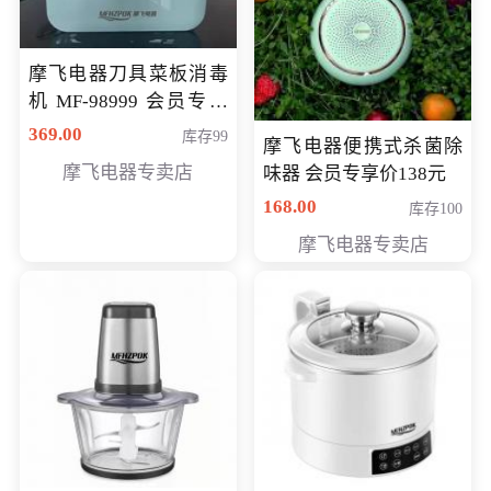
摩飞电器刀具菜板消毒
机 MF-98999 会员专享
价286元
369.00
库存99
摩飞电器便携式杀菌除
摩飞电器专卖店
味器 会员专享价138元
168.00
库存100
摩飞电器专卖店