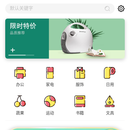
默认关键字
办公
家电
服饰
日用
蔬果
运动
书籍
文具