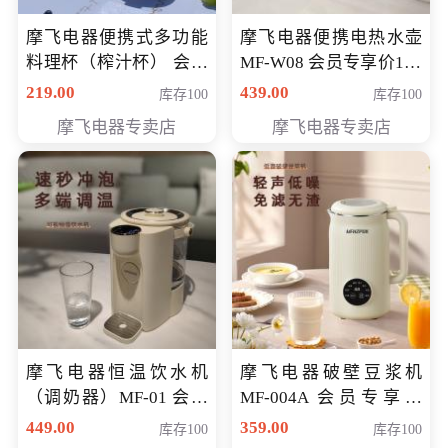
摩飞电器便携式多功能
摩飞电器便携电热水壶
料理杯（榨汁杯） 会员
MF-W08 会员专享价198
专享价118元
元
219.00
439.00
库存100
库存100
摩飞电器专卖店
摩飞电器专卖店
摩飞电器恒温饮水机
摩飞电器破壁豆浆机
（调奶器）MF-01 会员
MF-004A 会员专享价
专享价366元
168元
449.00
359.00
库存100
库存100