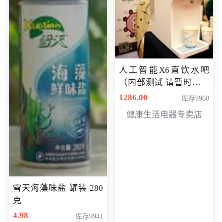
人工智能X6直饮水吧
（内部测试 请暂时不要
购买）
1286.00
库存9960
健康生活电器专卖店
雪天海藻味盐 罐装 280
克
4.98
库存9941