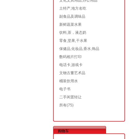
文化文具用品,办公用品
土特产,地方名吃
副食品及调味品
新鲜蔬菜水果
饮料,茶，液态奶
零食,坚果,干水果
保健品,化妆品,香水,饰品
数码相片打印
电话卡,游戏卡
文物古董艺术品
桶装饮用水
电子书
二手闲置转让
所有
(75)
购物车