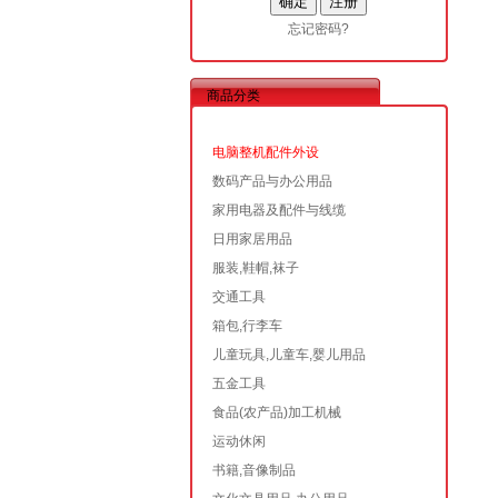
忘记密码?
商品分类
电脑整机配件外设
数码产品与办公用品
家用电器及配件与线缆
日用家居用品
服装,鞋帽,袜子
交通工具
箱包,行李车
儿童玩具,儿童车,婴儿用品
五金工具
食品(农产品)加工机械
运动休闲
书籍,音像制品