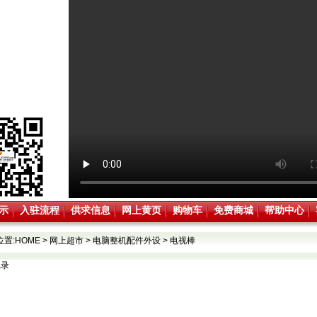
示
入驻流程
供求信息
网上黄页
购物车
免费商城
帮助中心
位置:
HOME
>
网上超市
>
电脑整机配件外设
>
电视棒
记录