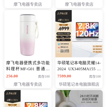
摩飞电器专卖店
摩飞电器专卖店
摩飞电器便携式多功能
华硕笔记本电脑灵耀14-
料理杯MF-G01 普通会
2024 UX3405MA155冰
员专享价格118元
川银 oled 智慧轻薄本 会
256.00
7599.00
库存100
库存100
员专享价6898元
摩飞电器专卖店
华硕笔记本电脑旗舰店