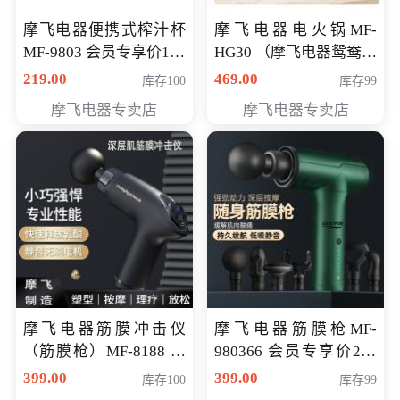
摩飞电器便携式榨汁杯
摩飞电器电火锅MF-
MF-9803 会员专享价138
HG30 （摩飞电器鸳鸯锅
元
MF-HG30 ） 会员专享价
219.00
469.00
库存100
库存99
319元
摩飞电器专卖店
摩飞电器专卖店
摩飞电器筋膜冲击仪
摩飞电器筋膜枪MF-
（筋膜枪）MF-8188 会
980366 会员专享价299
员专享价268元
元
399.00
399.00
库存100
库存99