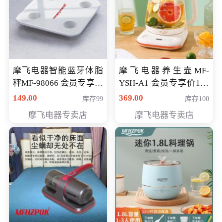
摩飞电器智能蓝牙体脂
摩飞电器养生壶MF-
秤MF-98066 会员专享价
YSH-A1 会员专享价198
98元
元
149.00
369.00
库存99
库存100
摩飞电器专卖店
摩飞电器专卖店