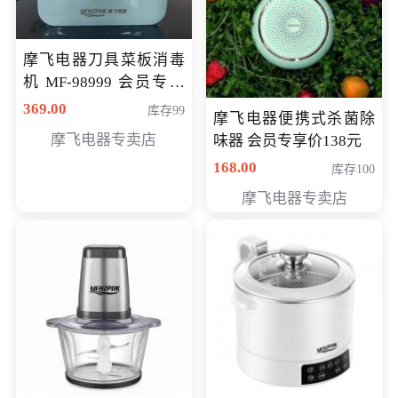
摩飞电器刀具菜板消毒
机 MF-98999 会员专享
价286元
369.00
库存99
摩飞电器便携式杀菌除
摩飞电器专卖店
味器 会员专享价138元
168.00
库存100
摩飞电器专卖店