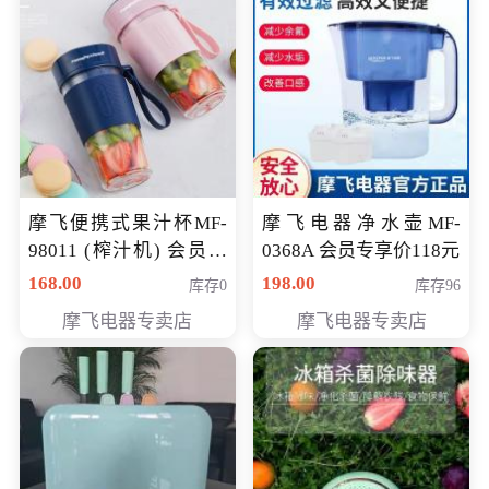
摩飞便携式果汁杯MF-
摩飞电器净水壶MF-
98011 (榨汁机) 会员专
0368A 会员专享价118元
享价138元
168.00
198.00
库存0
库存96
摩飞电器专卖店
摩飞电器专卖店