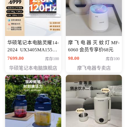
华硕笔记本电脑灵耀14-
摩飞电器灭蚊灯MF-
2024 UX3405MA155夜
6060 会员专享价68元
空蓝 oled 智慧轻薄本 会
7699.00
98.00
库存100
库存100
员专享价6998元
华硕笔记本电脑旗舰店
摩飞电器专卖店