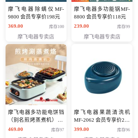
摩飞电器除螨仪MF-
摩飞电器多功能锅MF-
9800 会员专享价198元
8800 会员专享价118元
369.00
239.00
库存100
库存99
摩飞电器专卖店
摩飞电器专卖店
摩飞电器多功能电饼铛
摩飞电器果蔬清洗机
（别名煎烤蒸煮机） 型
MF-2062 会员专享价268
号MF-8888B 会员专享
元
469.00
399.00
库存97
库存96
价389元