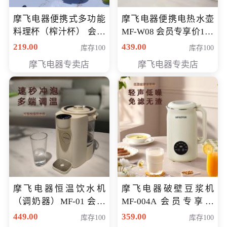
摩飞电器便携式多功能
摩飞电器便携电热水壶
料理杯（榨汁杯） 会员
MF-W08 会员专享价198
专享价118元
元
219.00
439.00
库存100
库存100
摩飞电器专卖店
摩飞电器专卖店
摩飞电器恒温饮水机
摩飞电器破壁豆浆机
（调奶器）MF-01 会员
MF-004A 会员专享价
专享价366元
168元
449.00
359.00
库存100
库存100