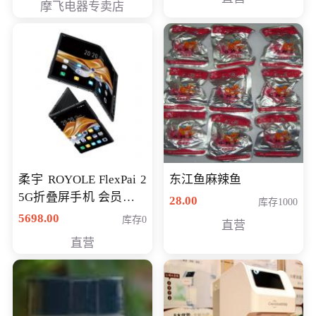
摩飞电器专卖店
柔宇 ROYOLE FlexPai 2
东江鱼麻辣鱼
5G折叠屏手机 会员专享
28.00
库存1000
购买价格 4998元
5698.00
库存0
直营
直营