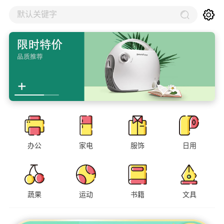
默认关键字
办公
家电
服饰
日用
蔬果
运动
书籍
文具