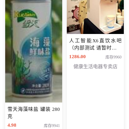
人工智能X6直饮水吧
（内部测试 请暂时不要
购买）
1286.00
库存9960
健康生活电器专卖店
雪天海藻味盐 罐装 280
克
4.98
库存9941