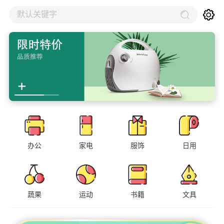
默认关键字
办公
家电
服饰
日用
蔬果
运动
书籍
文具