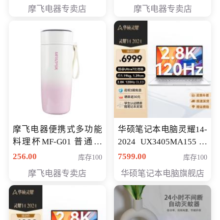
摩飞电器专卖店
摩飞电器专卖店
摩飞电器便携式多功能
华硕笔记本电脑灵耀14-
料理杯MF-G01 普通会
2024 UX3405MA155冰
员专享价格118元
川银 oled 智慧轻薄本 会
256.00
7599.00
库存100
库存100
员专享价6898元
摩飞电器专卖店
华硕笔记本电脑旗舰店