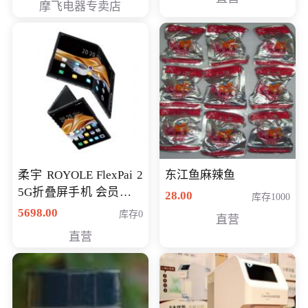
摩飞电器专卖店
柔宇 ROYOLE FlexPai 2
东江鱼麻辣鱼
5G折叠屏手机 会员专享
28.00
库存1000
购买价格 4998元
5698.00
库存0
直营
直营