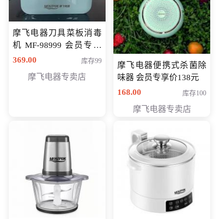
摩飞电器刀具菜板消毒
机 MF-98999 会员专享
价286元
369.00
库存99
摩飞电器便携式杀菌除
摩飞电器专卖店
味器 会员专享价138元
168.00
库存100
摩飞电器专卖店