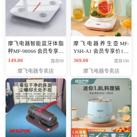
摩飞电器智能蓝牙体脂
摩飞电器养生壶MF-
秤MF-98066 会员专享价
YSH-A1 会员专享价198
98元
元
149.00
369.00
库存99
库存100
摩飞电器专卖店
摩飞电器专卖店