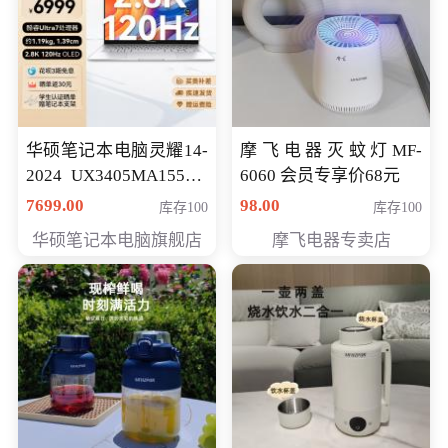
华硕笔记本电脑灵耀14-
摩飞电器灭蚊灯MF-
2024 UX3405MA155夜
6060 会员专享价68元
空蓝 oled 智慧轻薄本 会
7699.00
98.00
库存100
库存100
员专享价6998元
华硕笔记本电脑旗舰店
摩飞电器专卖店