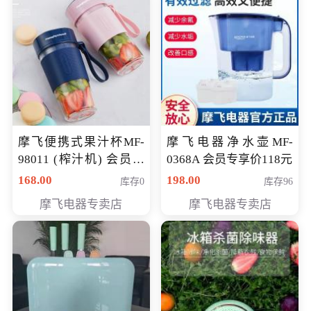
摩飞便携式果汁杯MF-
摩飞电器净水壶MF-
98011 (榨汁机) 会员专
0368A 会员专享价118元
享价138元
168.00
198.00
库存0
库存96
摩飞电器专卖店
摩飞电器专卖店