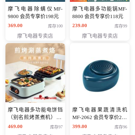
摩飞电器除螨仪MF-
摩飞电器多功能锅MF-
9800 会员专享价198元
8800 会员专享价118元
369.00
239.00
库存100
库存99
摩飞电器专卖店
摩飞电器专卖店
摩飞电器多功能电饼铛
摩飞电器果蔬清洗机
（别名煎烤蒸煮机） 型
MF-2062 会员专享价268
号MF-8888B 会员专享
元
469.00
399.00
库存97
库存96
价389元