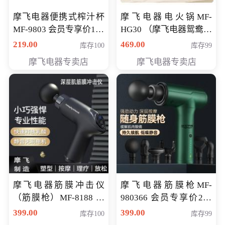
摩飞电器便携式榨汁杯
摩飞电器电火锅MF-
MF-9803 会员专享价138
HG30 （摩飞电器鸳鸯锅
元
MF-HG30 ） 会员专享价
219.00
469.00
库存100
库存99
319元
摩飞电器专卖店
摩飞电器专卖店
摩飞电器筋膜冲击仪
摩飞电器筋膜枪MF-
（筋膜枪）MF-8188 会
980366 会员专享价299
员专享价268元
元
399.00
399.00
库存100
库存99