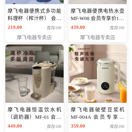
摩飞电器便携式多功能
摩飞电器便携电热水壶
料理杯（榨汁杯） 会员
MF-W08 会员专享价198
专享价118元
元
219.00
439.00
库存100
库存100
摩飞电器专卖店
摩飞电器专卖店
摩飞电器恒温饮水机
摩飞电器破壁豆浆机
（调奶器）MF-01 会员
MF-004A 会员专享价
专享价366元
168元
449.00
359.00
库存100
库存100