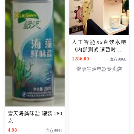
人工智能X6直饮水吧
（内部测试 请暂时不要
购买）
1286.00
库存9960
健康生活电器专卖店
雪天海藻味盐 罐装 280
克
4.98
库存9941