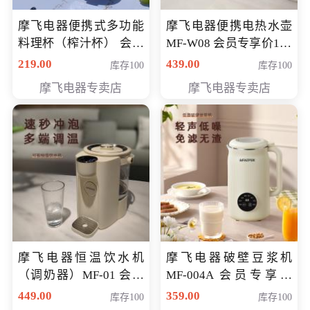
摩飞电器便携式多功能
摩飞电器便携电热水壶
料理杯（榨汁杯） 会员
MF-W08 会员专享价198
专享价118元
元
219.00
439.00
库存100
库存100
摩飞电器专卖店
摩飞电器专卖店
摩飞电器恒温饮水机
摩飞电器破壁豆浆机
（调奶器）MF-01 会员
MF-004A 会员专享价
专享价366元
168元
449.00
359.00
库存100
库存100