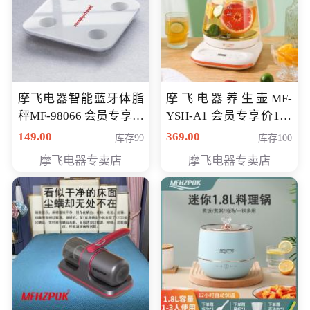
摩飞电器智能蓝牙体脂
摩飞电器养生壶MF-
秤MF-98066 会员专享价
YSH-A1 会员专享价198
98元
元
149.00
369.00
库存99
库存100
摩飞电器专卖店
摩飞电器专卖店