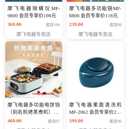
摩飞电器除螨仪MF-
摩飞电器多功能锅MF-
9800 会员专享价198元
8800 会员专享价118元
369.00
239.00
库存100
库存99
摩飞电器专卖店
摩飞电器专卖店
摩飞电器多功能电饼铛
摩飞电器果蔬清洗机
（别名煎烤蒸煮机） 型
MF-2062 会员专享价268
号MF-8888B 会员专享
元
469.00
399.00
库存97
库存96
价389元