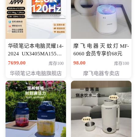
华硕笔记本电脑灵耀14-
摩飞电器灭蚊灯MF-
2024 UX3405MA155夜
6060 会员专享价68元
空蓝 oled 智慧轻薄本 会
7699.00
98.00
库存100
库存100
员专享价6998元
华硕笔记本电脑旗舰店
摩飞电器专卖店