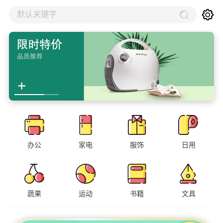
默认关键字
办公
家电
服饰
日用
蔬果
运动
书籍
文具