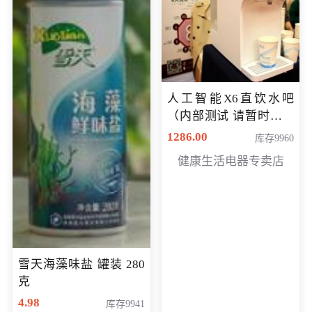
人工智能X6直饮水吧
（内部测试 请暂时不要
购买）
1286.00
库存9960
健康生活电器专卖店
雪天海藻味盐 罐装 280
克
4.98
库存9941