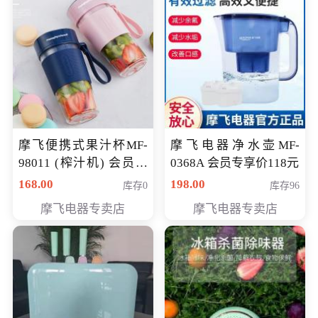
摩飞便携式果汁杯MF-
摩飞电器净水壶MF-
98011 (榨汁机) 会员专
0368A 会员专享价118元
享价138元
168.00
198.00
库存0
库存96
摩飞电器专卖店
摩飞电器专卖店