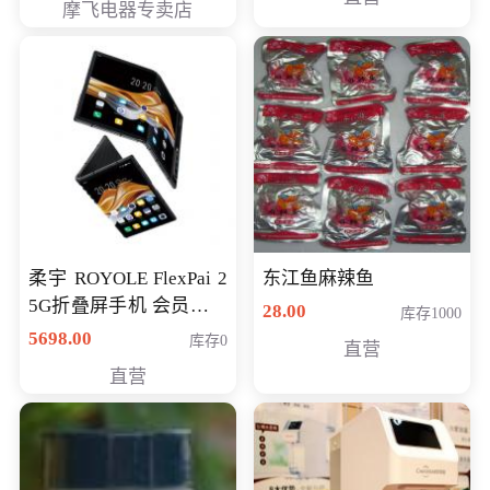
摩飞电器专卖店
柔宇 ROYOLE FlexPai 2
东江鱼麻辣鱼
5G折叠屏手机 会员专享
28.00
库存1000
购买价格 4998元
5698.00
库存0
直营
直营