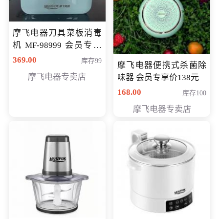
摩飞电器刀具菜板消毒
机 MF-98999 会员专享
价286元
369.00
库存99
摩飞电器便携式杀菌除
摩飞电器专卖店
味器 会员专享价138元
168.00
库存100
摩飞电器专卖店