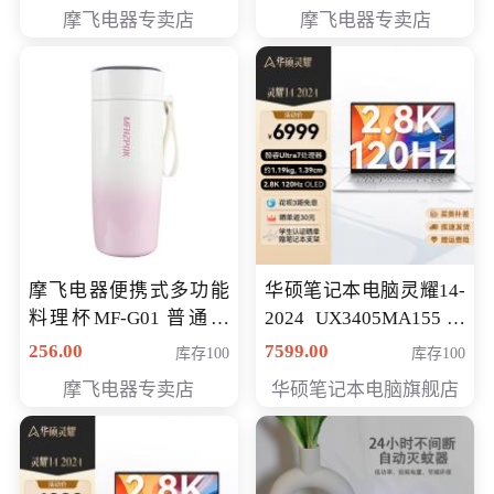
摩飞电器专卖店
摩飞电器专卖店
摩飞电器便携式多功能
华硕笔记本电脑灵耀14-
料理杯MF-G01 普通会
2024 UX3405MA155冰
员专享价格118元
川银 oled 智慧轻薄本 会
256.00
7599.00
库存100
库存100
员专享价6898元
摩飞电器专卖店
华硕笔记本电脑旗舰店