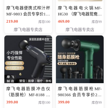
摩飞电器便携式榨汁杯
摩飞电器电火锅MF-
MF-9803 会员专享价138
HG30 （摩飞电器鸳鸯锅
元
MF-HG30 ） 会员专享价
219.00
469.00
库存100
库存99
319元
摩飞电器专卖店
摩飞电器专卖店
摩飞电器筋膜冲击仪
摩飞电器筋膜枪MF-
（筋膜枪）MF-8188 会
980366 会员专享价299
员专享价268元
元
399.00
399.00
库存100
库存99