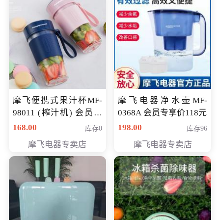
摩飞便携式果汁杯MF-
摩飞电器净水壶MF-
98011 (榨汁机) 会员专
0368A 会员专享价118元
享价138元
168.00
198.00
库存0
库存96
摩飞电器专卖店
摩飞电器专卖店