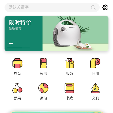
默认关键字
办公
家电
服饰
日用
蔬果
运动
书籍
文具