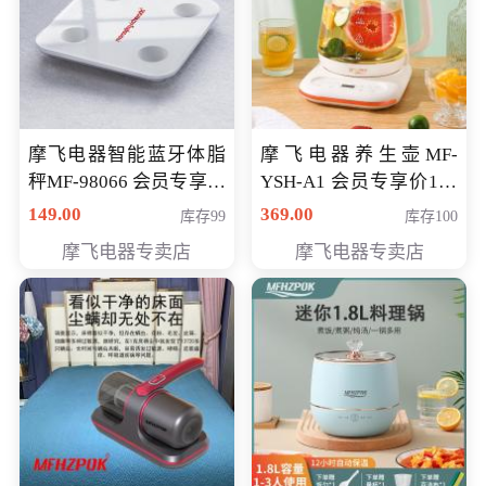
摩飞电器智能蓝牙体脂
摩飞电器养生壶MF-
秤MF-98066 会员专享价
YSH-A1 会员专享价198
98元
元
149.00
369.00
库存99
库存100
摩飞电器专卖店
摩飞电器专卖店