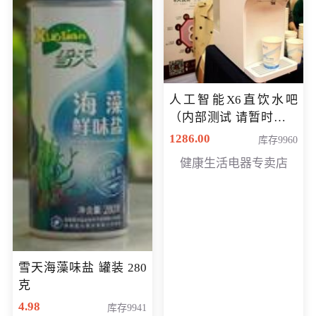
人工智能X6直饮水吧
（内部测试 请暂时不要
购买）
1286.00
库存9960
健康生活电器专卖店
雪天海藻味盐 罐装 280
克
4.98
库存9941