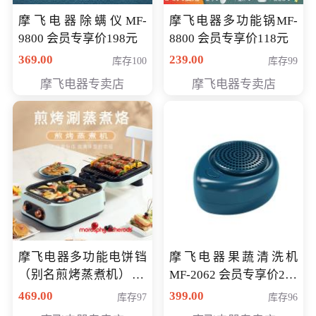
摩飞电器除螨仪MF-
摩飞电器多功能锅MF-
9800 会员专享价198元
8800 会员专享价118元
369.00
239.00
库存100
库存99
摩飞电器专卖店
摩飞电器专卖店
摩飞电器多功能电饼铛
摩飞电器果蔬清洗机
（别名煎烤蒸煮机） 型
MF-2062 会员专享价268
号MF-8888B 会员专享
元
469.00
399.00
库存97
库存96
价389元