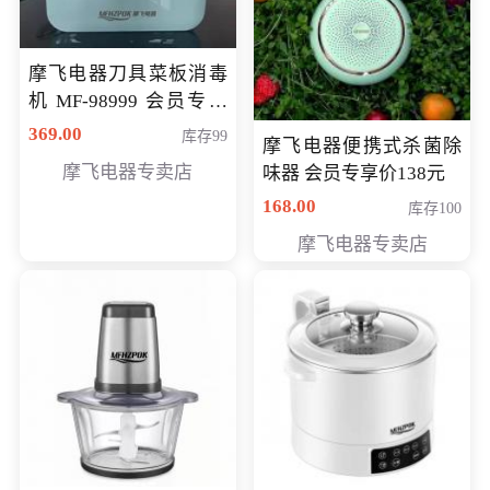
摩飞电器刀具菜板消毒
机 MF-98999 会员专享
价286元
369.00
库存99
摩飞电器便携式杀菌除
摩飞电器专卖店
味器 会员专享价138元
168.00
库存100
摩飞电器专卖店