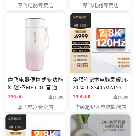
摩飞电器专卖店
摩飞电器专卖店
摩飞电器便携式多功能
华硕笔记本电脑灵耀14-
料理杯MF-G01 普通会
2024 UX3405MA155冰
员专享价格118元
川银 oled 智慧轻薄本 会
256.00
7599.00
库存100
库存100
员专享价6898元
摩飞电器专卖店
华硕笔记本电脑旗舰店