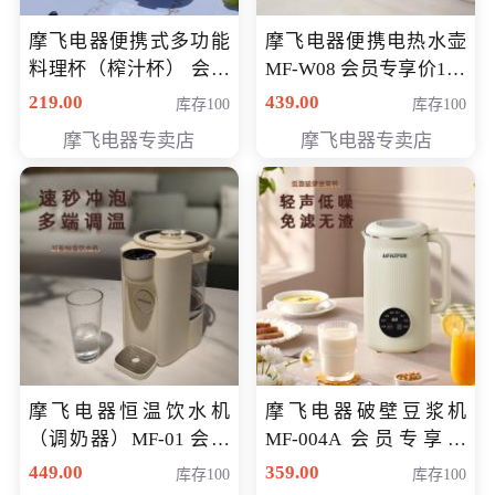
摩飞电器便携式多功能
摩飞电器便携电热水壶
料理杯（榨汁杯） 会员
MF-W08 会员专享价198
专享价118元
元
219.00
439.00
库存100
库存100
摩飞电器专卖店
摩飞电器专卖店
摩飞电器恒温饮水机
摩飞电器破壁豆浆机
（调奶器）MF-01 会员
MF-004A 会员专享价
专享价366元
168元
449.00
359.00
库存100
库存100