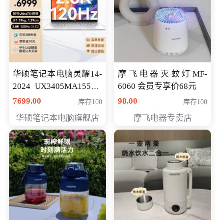
华硕笔记本电脑灵耀14-
摩飞电器灭蚊灯MF-
2024 UX3405MA155夜
6060 会员专享价68元
空蓝 oled 智慧轻薄本 会
7699.00
98.00
库存100
库存100
员专享价6998元
华硕笔记本电脑旗舰店
摩飞电器专卖店