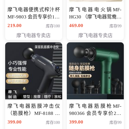
摩飞电器便携式榨汁杯
摩飞电器电火锅MF-
MF-9803 会员专享价138
HG30 （摩飞电器鸳鸯锅
元
MF-HG30 ） 会员专享价
219.00
469.00
库存100
库存99
319元
摩飞电器专卖店
摩飞电器专卖店
摩飞电器筋膜冲击仪
摩飞电器筋膜枪MF-
（筋膜枪）MF-8188 会
980366 会员专享价299
员专享价268元
元
399.00
399.00
库存100
库存99