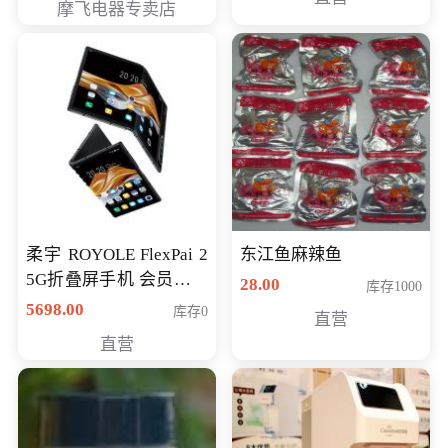
摩飞电器专卖店
柔宇 ROYOLE FlexPai 2
东江鱼麻辣鱼
5G折叠屏手机 会员专享
28.00
库存1000
购买价格 4998元
5698.00
库存0
直营
直营