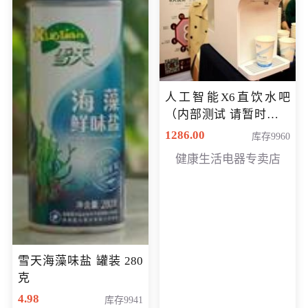
人工智能X6直饮水吧
（内部测试 请暂时不要
购买）
1286.00
库存9960
健康生活电器专卖店
雪天海藻味盐 罐装 280
克
4.98
库存9941