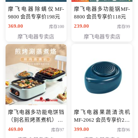
摩飞电器除螨仪MF-
摩飞电器多功能锅MF-
9800 会员专享价198元
8800 会员专享价118元
369.00
239.00
库存100
库存99
摩飞电器专卖店
摩飞电器专卖店
摩飞电器多功能电饼铛
摩飞电器果蔬清洗机
（别名煎烤蒸煮机） 型
MF-2062 会员专享价268
号MF-8888B 会员专享
元
469.00
399.00
库存97
库存96
价389元