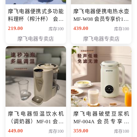
摩飞电器便携式多功能
摩飞电器便携电热水壶
料理杯（榨汁杯） 会员
MF-W08 会员专享价198
专享价118元
元
219.00
439.00
库存100
库存100
摩飞电器专卖店
摩飞电器专卖店
摩飞电器恒温饮水机
摩飞电器破壁豆浆机
（调奶器）MF-01 会员
MF-004A 会员专享价
专享价366元
168元
449.00
359.00
库存100
库存100