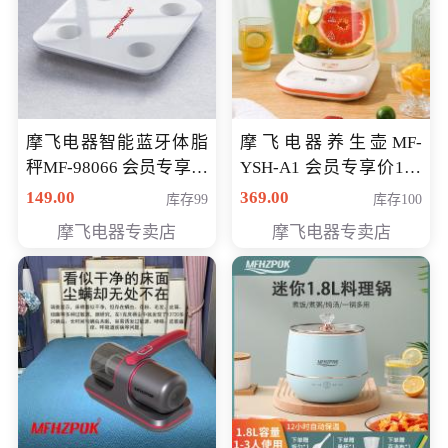
摩飞电器智能蓝牙体脂
摩飞电器养生壶MF-
秤MF-98066 会员专享价
YSH-A1 会员专享价198
98元
元
149.00
369.00
库存99
库存100
摩飞电器专卖店
摩飞电器专卖店