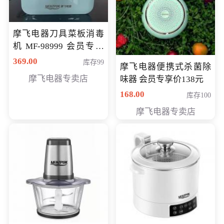
摩飞电器刀具菜板消毒
机 MF-98999 会员专享
价286元
369.00
库存99
摩飞电器便携式杀菌除
摩飞电器专卖店
味器 会员专享价138元
168.00
库存100
摩飞电器专卖店