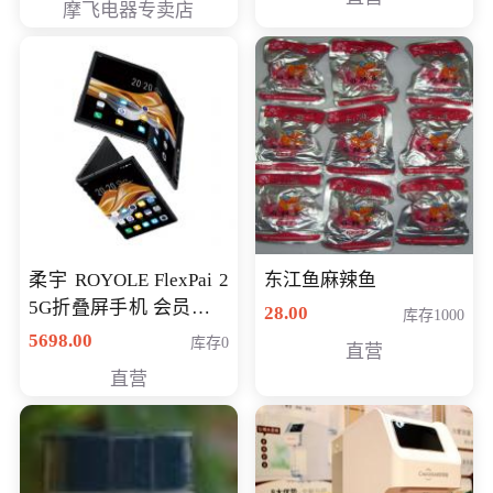
摩飞电器专卖店
柔宇 ROYOLE FlexPai 2
东江鱼麻辣鱼
5G折叠屏手机 会员专享
28.00
库存1000
购买价格 4998元
5698.00
库存0
直营
直营