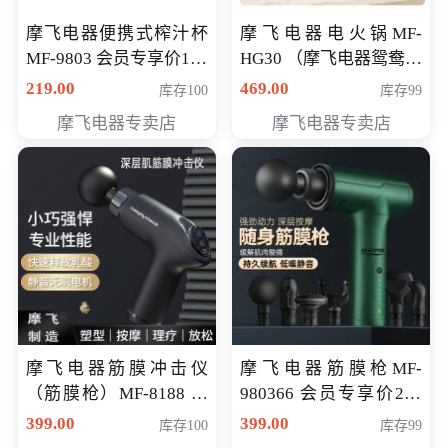
摩飞电器便携式榨汁杯
摩飞电器电火锅MF-
MF-9803 会员专享价138
HG30 （摩飞电器鸳鸯锅
元
MF-HG30 ） 会员专享价
219.00
469.00
库存100
库存99
319元
摩飞电器专卖店
摩飞电器专卖店
摩飞电器筋膜冲击仪
摩飞电器筋膜枪MF-
（筋膜枪）MF-8188 会
980366 会员专享价299
员专享价268元
元
399.00
399.00
库存100
库存99