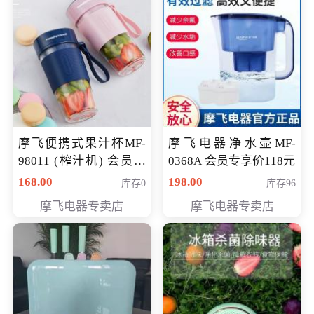
摩飞便携式果汁杯MF-
摩飞电器净水壶MF-
98011 (榨汁机) 会员专
0368A 会员专享价118元
享价138元
168.00
198.00
库存0
库存96
摩飞电器专卖店
摩飞电器专卖店