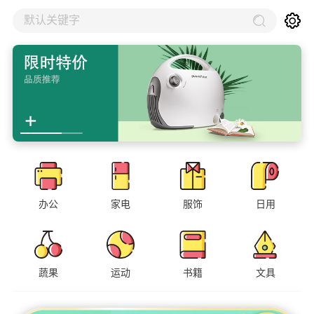
默认关键字
办公
家电
服饰
日用
蔬果
运动
书籍
文具