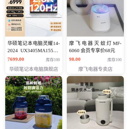
华硕笔记本电脑灵耀14-
摩飞电器灭蚊灯MF-
2024 UX3405MA155夜
6060 会员专享价68元
空蓝 oled 智慧轻薄本 会
7699.00
98.00
库存100
库存100
员专享价6998元
华硕笔记本电脑旗舰店
摩飞电器专卖店