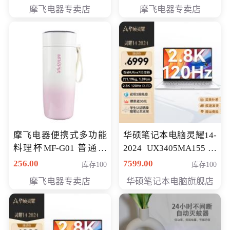
摩飞电器专卖店
摩飞电器专卖店
摩飞电器便携式多功能
华硕笔记本电脑灵耀14-
料理杯MF-G01 普通会
2024 UX3405MA155冰
员专享价格118元
川银 oled 智慧轻薄本 会
256.00
7599.00
库存100
库存100
员专享价6898元
摩飞电器专卖店
华硕笔记本电脑旗舰店