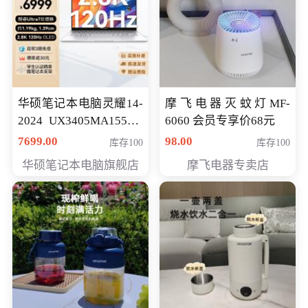
华硕笔记本电脑灵耀14-
摩飞电器灭蚊灯MF-
2024 UX3405MA155夜
6060 会员专享价68元
空蓝 oled 智慧轻薄本 会
7699.00
98.00
库存100
库存100
员专享价6998元
华硕笔记本电脑旗舰店
摩飞电器专卖店