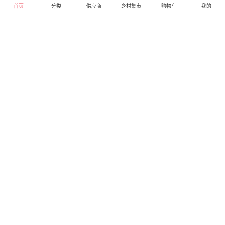
首页
分类
供应商
乡村集市
购物车
我的
摩飞电器智能蓝牙体脂
摩飞电器养生壶MF-
秤MF-98066 会员专享价
YSH-A1 会员专享价198
98元
元
149.00
369.00
库存99
库存100
摩飞电器专卖店
摩飞电器专卖店