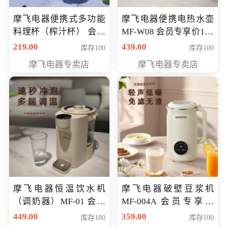
摩飞电器便携式多功能
摩飞电器便携电热水壶
料理杯（榨汁杯） 会员
MF-W08 会员专享价198
专享价118元
元
219.00
439.00
库存100
库存100
摩飞电器专卖店
摩飞电器专卖店
摩飞电器恒温饮水机
摩飞电器破壁豆浆机
（调奶器）MF-01 会员
MF-004A 会员专享价
专享价366元
168元
449.00
359.00
库存100
库存100