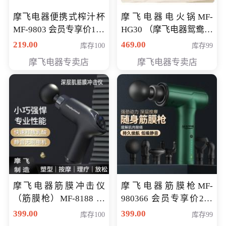
摩飞电器便携式榨汁杯
摩飞电器电火锅MF-
MF-9803 会员专享价138
HG30 （摩飞电器鸳鸯锅
元
MF-HG30 ） 会员专享价
219.00
469.00
库存100
库存99
319元
摩飞电器专卖店
摩飞电器专卖店
摩飞电器筋膜冲击仪
摩飞电器筋膜枪MF-
（筋膜枪）MF-8188 会
980366 会员专享价299
员专享价268元
元
399.00
399.00
库存100
库存99