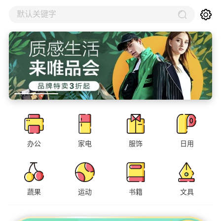
默认关键字
办公
家电
服饰
日用
蔬果
运动
书籍
文具