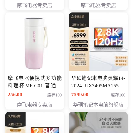
摩飞电器专卖店
摩飞电器专卖店
摩飞电器便携式多功能
华硕笔记本电脑灵耀14-
料理杯MF-G01 普通会
2024 UX3405MA155冰
员专享价格118元
川银 oled 智慧轻薄本 会
256.00
7599.00
库存100
库存100
员专享价6898元
摩飞电器专卖店
华硕笔记本电脑旗舰店