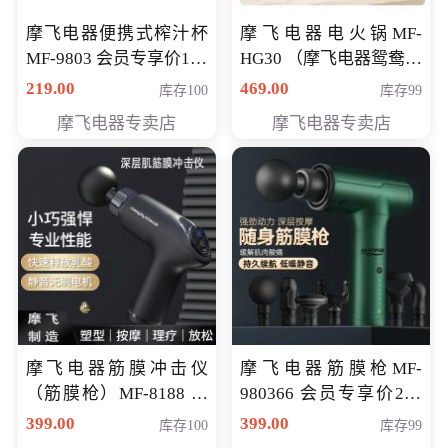
摩飞电器便携式榨汁杯
摩飞电器电火锅MF-
MF-9803 会员专享价138
HG30 （摩飞电器鸳鸯锅
元
MF-HG30 ） 会员专享价
219.00
469.00
库存100
库存99
319元
摩飞电器专卖店
摩飞电器专卖店
摩飞电器筋膜冲击仪
摩飞电器筋膜枪MF-
（筋膜枪）MF-8188 会
980366 会员专享价299
员专享价268元
元
399.00
399.00
库存100
库存99