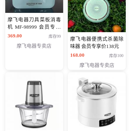
摩飞电器刀具菜板消毒
机 MF-98999 会员专享
价286元
369.00
库存99
摩飞电器便携式杀菌除
摩飞电器专卖店
味器 会员专享价138元
168.00
库存100
摩飞电器专卖店