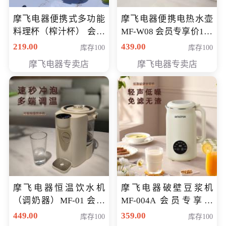
摩飞电器便携式多功能
摩飞电器便携电热水壶
料理杯（榨汁杯） 会员
MF-W08 会员专享价198
专享价118元
元
219.00
439.00
库存100
库存100
摩飞电器专卖店
摩飞电器专卖店
摩飞电器恒温饮水机
摩飞电器破壁豆浆机
（调奶器）MF-01 会员
MF-004A 会员专享价
专享价366元
168元
449.00
359.00
库存100
库存100