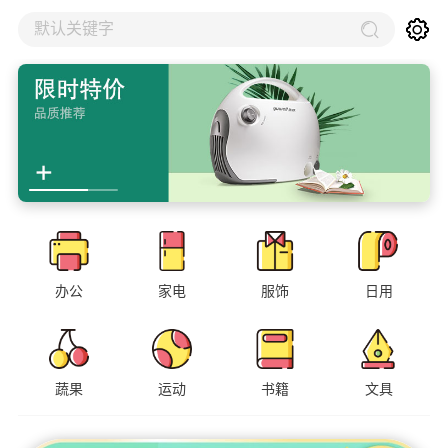
默认关键字
办公
家电
服饰
日用
蔬果
运动
书籍
文具