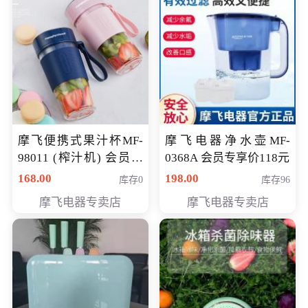
摩飞便携式果汁杯MF-
摩飞电器净水壶MF-
98011 (榨汁机) 会员专
0368A 会员专享价118元
享价138元
168.00
198.00
库存0
库存96
摩飞电器专卖店
摩飞电器专卖店