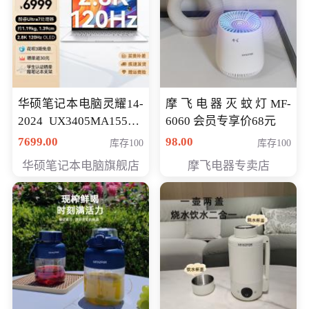
华硕笔记本电脑灵耀14-
摩飞电器灭蚊灯MF-
2024 UX3405MA155夜
6060 会员专享价68元
空蓝 oled 智慧轻薄本 会
7699.00
98.00
库存100
库存100
员专享价6998元
华硕笔记本电脑旗舰店
摩飞电器专卖店