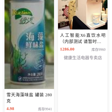
人工智能X6直饮水吧
（内部测试 请暂时不要
购买）
1286.00
库存9960
健康生活电器专卖店
雪天海藻味盐 罐装 280
克
4.98
库存9941