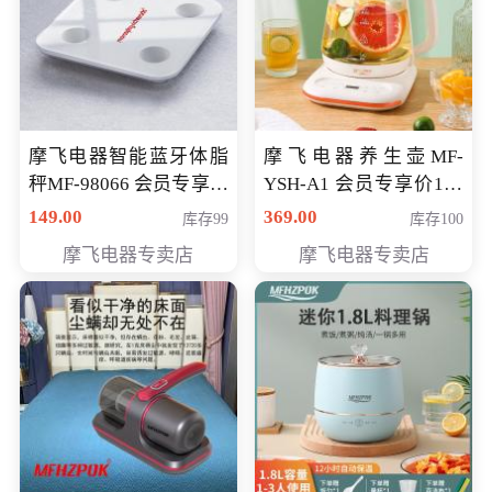
摩飞电器智能蓝牙体脂
摩飞电器养生壶MF-
秤MF-98066 会员专享价
YSH-A1 会员专享价198
98元
元
149.00
369.00
库存99
库存100
摩飞电器专卖店
摩飞电器专卖店