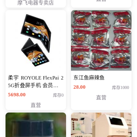
摩飞电器专卖店
柔宇 ROYOLE FlexPai 2
东江鱼麻辣鱼
5G折叠屏手机 会员专享
28.00
库存1000
购买价格 4998元
5698.00
库存0
直营
直营