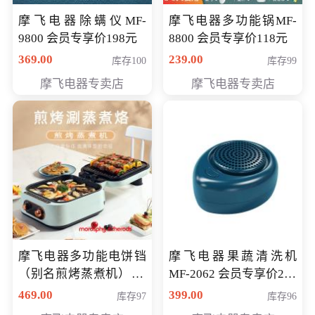
摩飞电器除螨仪MF-
摩飞电器多功能锅MF-
9800 会员专享价198元
8800 会员专享价118元
369.00
239.00
库存100
库存99
摩飞电器专卖店
摩飞电器专卖店
摩飞电器多功能电饼铛
摩飞电器果蔬清洗机
（别名煎烤蒸煮机） 型
MF-2062 会员专享价268
号MF-8888B 会员专享
元
469.00
399.00
库存97
库存96
价389元