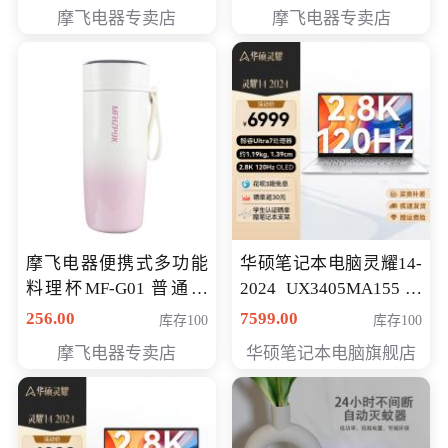
摩飞电器专卖店
摩飞电器专卖店
摩飞电器便携式多功能
华硕笔记本电脑灵耀14-
料理杯MF-G01 普通会
2024 UX3405MA155冰
员专享价格118元
川银 oled 智慧轻薄本 会
256.00
7599.00
库存100
库存100
员专享价6898元
摩飞电器专卖店
华硕笔记本电脑旗舰店