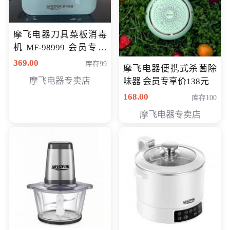
摩飞电器刀具菜板消毒
机 MF-98999 会员专享
价286元
369.00
库存99
摩飞电器便携式杀菌除
摩飞电器专卖店
味器 会员专享价138元
168.00
库存100
摩飞电器专卖店