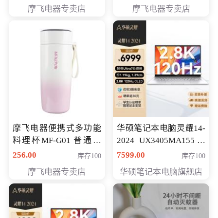
摩飞电器专卖店
摩飞电器专卖店
摩飞电器便携式多功能
华硕笔记本电脑灵耀14-
料理杯MF-G01 普通会
2024 UX3405MA155冰
员专享价格118元
川银 oled 智慧轻薄本 会
256.00
7599.00
库存100
库存100
员专享价6898元
摩飞电器专卖店
华硕笔记本电脑旗舰店