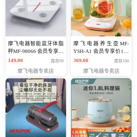
摩飞电器智能蓝牙体脂
摩飞电器养生壶MF-
秤MF-98066 会员专享价
YSH-A1 会员专享价198
98元
元
149.00
369.00
库存99
库存100
摩飞电器专卖店
摩飞电器专卖店