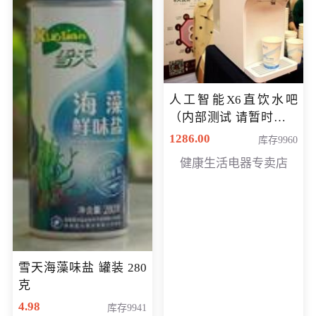
人工智能X6直饮水吧
（内部测试 请暂时不要
购买）
1286.00
库存9960
健康生活电器专卖店
雪天海藻味盐 罐装 280
克
4.98
库存9941