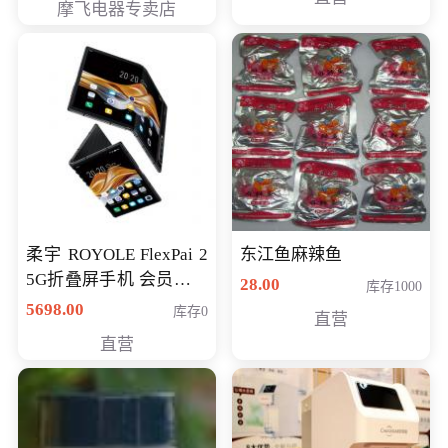
摩飞电器专卖店
柔宇 ROYOLE FlexPai 2
东江鱼麻辣鱼
5G折叠屏手机 会员专享
28.00
库存1000
购买价格 4998元
5698.00
库存0
直营
直营