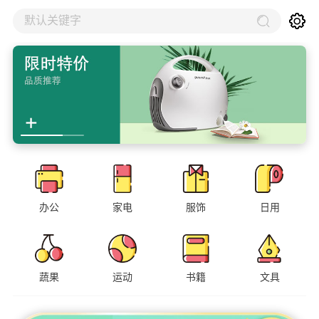
默认关键字
办公
家电
服饰
日用
蔬果
运动
书籍
文具