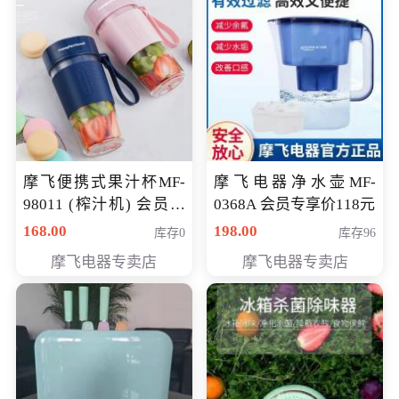
摩飞便携式果汁杯MF-
摩飞电器净水壶MF-
98011 (榨汁机) 会员专
0368A 会员专享价118元
享价138元
168.00
198.00
库存0
库存96
摩飞电器专卖店
摩飞电器专卖店