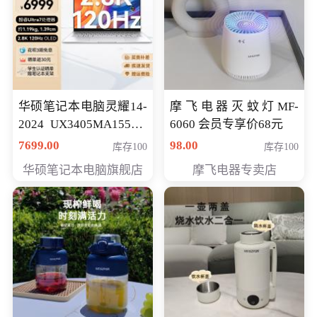
华硕笔记本电脑灵耀14-
摩飞电器灭蚊灯MF-
2024 UX3405MA155夜
6060 会员专享价68元
空蓝 oled 智慧轻薄本 会
7699.00
98.00
库存100
库存100
员专享价6998元
华硕笔记本电脑旗舰店
摩飞电器专卖店