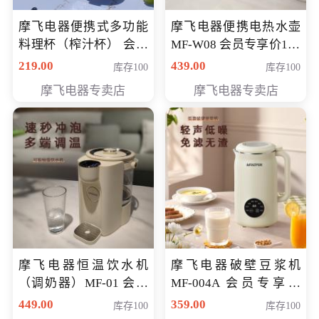
摩飞电器便携式多功能
摩飞电器便携电热水壶
料理杯（榨汁杯） 会员
MF-W08 会员专享价198
专享价118元
元
219.00
439.00
库存100
库存100
摩飞电器专卖店
摩飞电器专卖店
摩飞电器恒温饮水机
摩飞电器破壁豆浆机
（调奶器）MF-01 会员
MF-004A 会员专享价
专享价366元
168元
449.00
359.00
库存100
库存100