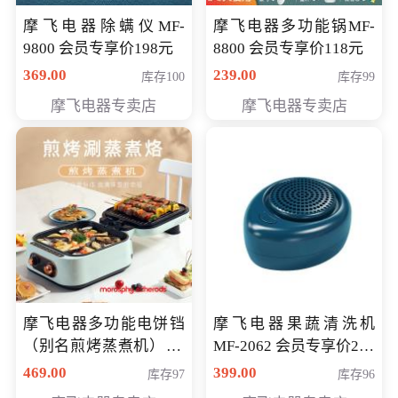
摩飞电器除螨仪MF-
摩飞电器多功能锅MF-
9800 会员专享价198元
8800 会员专享价118元
369.00
239.00
库存100
库存99
摩飞电器专卖店
摩飞电器专卖店
摩飞电器多功能电饼铛
摩飞电器果蔬清洗机
（别名煎烤蒸煮机） 型
MF-2062 会员专享价268
号MF-8888B 会员专享
元
469.00
399.00
库存97
库存96
价389元