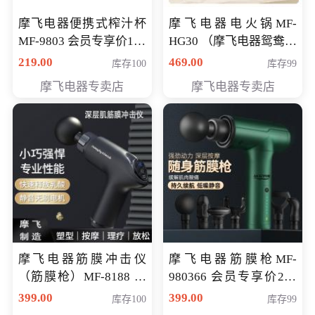
摩飞电器便携式榨汁杯
摩飞电器电火锅MF-
MF-9803 会员专享价138
HG30 （摩飞电器鸳鸯锅
元
MF-HG30 ） 会员专享价
219.00
469.00
库存100
库存99
319元
摩飞电器专卖店
摩飞电器专卖店
摩飞电器筋膜冲击仪
摩飞电器筋膜枪MF-
（筋膜枪）MF-8188 会
980366 会员专享价299
员专享价268元
元
399.00
399.00
库存100
库存99