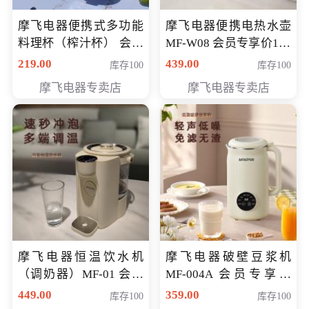
摩飞电器便携式多功能
摩飞电器便携电热水壶
料理杯（榨汁杯） 会员
MF-W08 会员专享价198
专享价118元
元
219.00
439.00
库存100
库存100
摩飞电器专卖店
摩飞电器专卖店
摩飞电器恒温饮水机
摩飞电器破壁豆浆机
（调奶器）MF-01 会员
MF-004A 会员专享价
专享价366元
168元
449.00
359.00
库存100
库存100