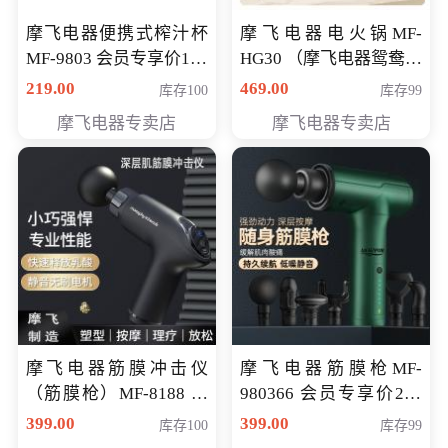
摩飞电器便携式榨汁杯
摩飞电器电火锅MF-
MF-9803 会员专享价138
HG30 （摩飞电器鸳鸯锅
元
MF-HG30 ） 会员专享价
219.00
469.00
库存100
库存99
319元
摩飞电器专卖店
摩飞电器专卖店
摩飞电器筋膜冲击仪
摩飞电器筋膜枪MF-
（筋膜枪）MF-8188 会
980366 会员专享价299
员专享价268元
元
399.00
399.00
库存100
库存99