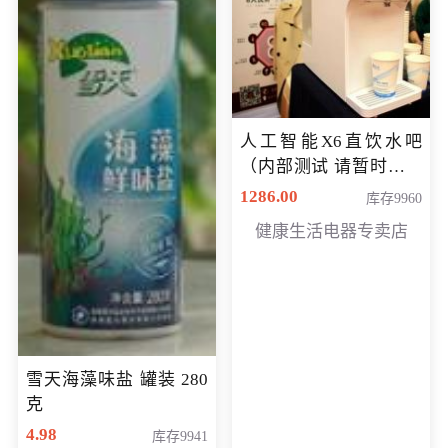
人工智能X6直饮水吧
（内部测试 请暂时不要
购买）
1286.00
库存9960
健康生活电器专卖店
雪天海藻味盐 罐装 280
克
4.98
库存9941