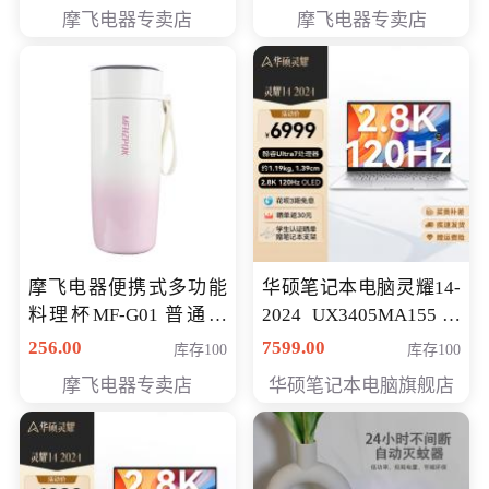
摩飞电器专卖店
摩飞电器专卖店
摩飞电器便携式多功能
华硕笔记本电脑灵耀14-
料理杯MF-G01 普通会
2024 UX3405MA155冰
员专享价格118元
川银 oled 智慧轻薄本 会
256.00
7599.00
库存100
库存100
员专享价6898元
摩飞电器专卖店
华硕笔记本电脑旗舰店