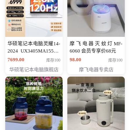
华硕笔记本电脑灵耀14-
摩飞电器灭蚊灯MF-
2024 UX3405MA155夜
6060 会员专享价68元
空蓝 oled 智慧轻薄本 会
7699.00
98.00
库存100
库存100
员专享价6998元
华硕笔记本电脑旗舰店
摩飞电器专卖店