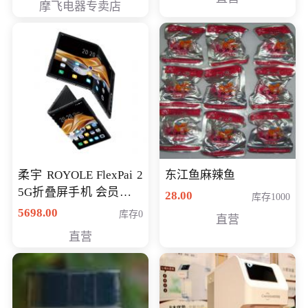
摩飞电器专卖店
柔宇 ROYOLE FlexPai 2
东江鱼麻辣鱼
5G折叠屏手机 会员专享
28.00
库存1000
购买价格 4998元
5698.00
库存0
直营
直营