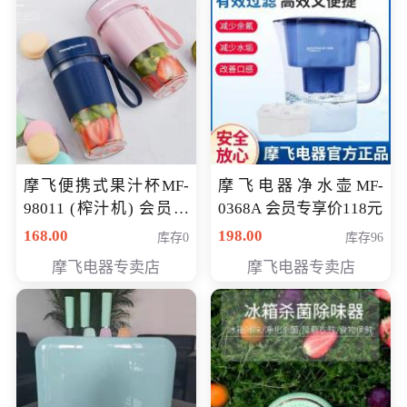
摩飞便携式果汁杯MF-
摩飞电器净水壶MF-
98011 (榨汁机) 会员专
0368A 会员专享价118元
享价138元
168.00
198.00
库存0
库存96
摩飞电器专卖店
摩飞电器专卖店