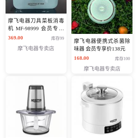
摩飞电器刀具菜板消毒
机 MF-98999 会员专享
价286元
369.00
库存99
摩飞电器便携式杀菌除
摩飞电器专卖店
味器 会员专享价138元
168.00
库存100
摩飞电器专卖店