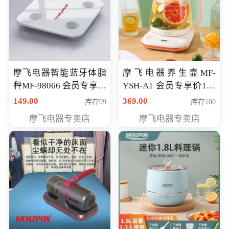
摩飞电器智能蓝牙体脂
摩飞电器养生壶MF-
秤MF-98066 会员专享价
YSH-A1 会员专享价198
98元
元
149.00
369.00
库存99
库存100
摩飞电器专卖店
摩飞电器专卖店