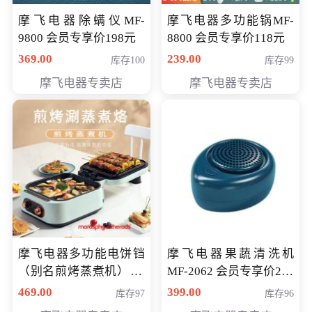
摩飞电器除螨仪MF-
摩飞电器多功能锅MF-
9800 会员专享价198元
8800 会员专享价118元
369.00
239.00
库存100
库存99
摩飞电器专卖店
摩飞电器专卖店
摩飞电器多功能电饼铛
摩飞电器果蔬清洗机
（别名煎烤蒸煮机） 型
MF-2062 会员专享价268
号MF-8888B 会员专享
元
469.00
399.00
库存97
库存96
价389元