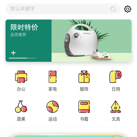
默认关键字
办公
家电
服饰
日用
蔬果
运动
书籍
文具