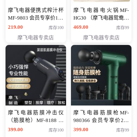
摩飞电器便携式榨汁杯
摩飞电器电火锅MF-
MF-9803 会员专享价138
HG30 （摩飞电器鸳鸯锅
元
MF-HG30 ） 会员专享价
219.00
469.00
库存100
库存99
319元
摩飞电器专卖店
摩飞电器专卖店
摩飞电器筋膜冲击仪
摩飞电器筋膜枪MF-
（筋膜枪）MF-8188 会
980366 会员专享价299
员专享价268元
元
399.00
399.00
库存100
库存99