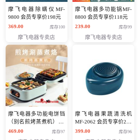
摩飞电器除螨仪MF-
摩飞电器多功能锅MF-
9800 会员专享价198元
8800 会员专享价118元
369.00
239.00
库存100
库存99
摩飞电器专卖店
摩飞电器专卖店
摩飞电器多功能电饼铛
摩飞电器果蔬清洗机
（别名煎烤蒸煮机） 型
MF-2062 会员专享价268
号MF-8888B 会员专享
元
469.00
399.00
库存97
库存96
价389元