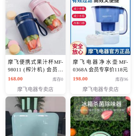
摩飞便携式果汁杯MF-
摩飞电器净水壶MF-
98011 (榨汁机) 会员专
0368A 会员专享价118元
享价138元
168.00
198.00
库存0
库存96
摩飞电器专卖店
摩飞电器专卖店