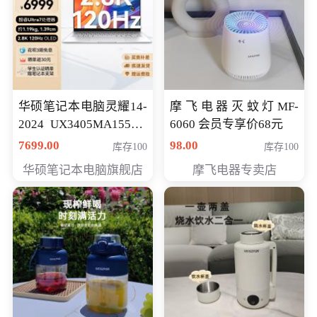
华硕笔记本电脑灵耀14-
摩飞电器灭蚊灯MF-
2024 UX3405MA155夜
6060 会员专享价68元
空蓝 oled 智慧轻薄本 会
7699.00
98.00
库存100
库存100
员专享价6998元
华硕笔记本电脑旗舰店
摩飞电器专卖店