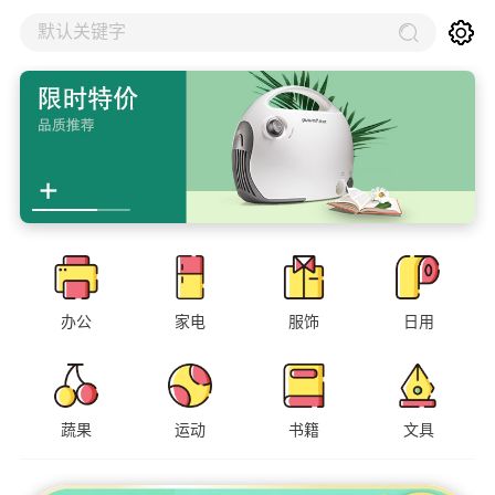
默认关键字
办公
家电
服饰
日用
蔬果
运动
书籍
文具