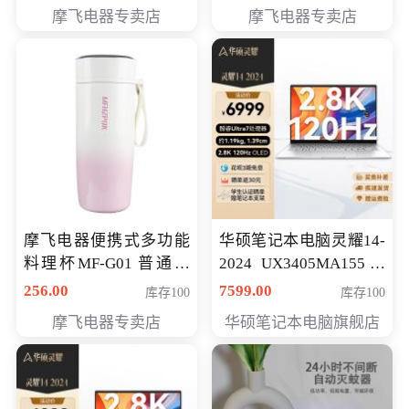
摩飞电器专卖店
摩飞电器专卖店
摩飞电器便携式多功能
华硕笔记本电脑灵耀14-
料理杯MF-G01 普通会
2024 UX3405MA155冰
员专享价格118元
川银 oled 智慧轻薄本 会
256.00
7599.00
库存100
库存100
员专享价6898元
摩飞电器专卖店
华硕笔记本电脑旗舰店