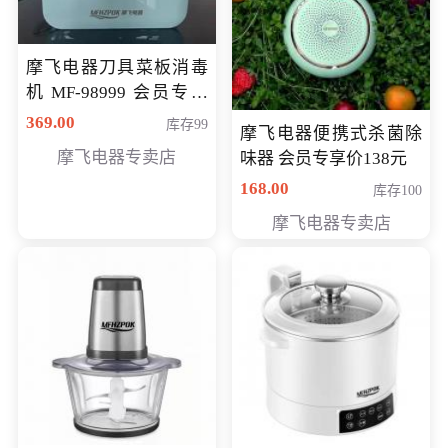
摩飞电器刀具菜板消毒
机 MF-98999 会员专享
价286元
369.00
库存99
摩飞电器便携式杀菌除
摩飞电器专卖店
味器 会员专享价138元
168.00
库存100
摩飞电器专卖店