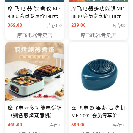
摩飞电器除螨仪MF-
摩飞电器多功能锅MF-
9800 会员专享价198元
8800 会员专享价118元
369.00
239.00
库存100
库存99
摩飞电器专卖店
摩飞电器专卖店
摩飞电器多功能电饼铛
摩飞电器果蔬清洗机
（别名煎烤蒸煮机） 型
MF-2062 会员专享价268
号MF-8888B 会员专享
元
469.00
399.00
库存97
库存96
价389元