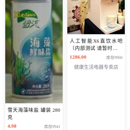
人工智能X6直饮水吧
（内部测试 请暂时不要
购买）
1286.00
库存9960
健康生活电器专卖店
雪天海藻味盐 罐装 280
克
4.98
库存9941