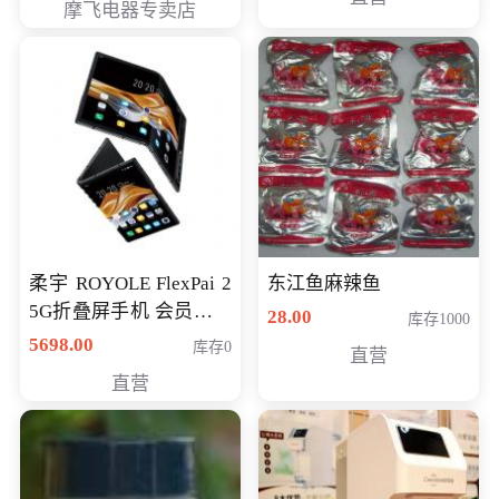
摩飞电器专卖店
柔宇 ROYOLE FlexPai 2
东江鱼麻辣鱼
5G折叠屏手机 会员专享
28.00
库存1000
购买价格 4998元
5698.00
库存0
直营
直营