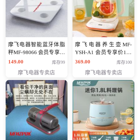
摩飞电器智能蓝牙体脂
摩飞电器养生壶MF-
秤MF-98066 会员专享价
YSH-A1 会员专享价198
98元
元
149.00
369.00
库存99
库存100
摩飞电器专卖店
摩飞电器专卖店