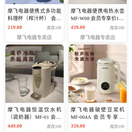
摩飞电器便携式多功能
摩飞电器便携电热水壶
料理杯（榨汁杯） 会员
MF-W08 会员专享价198
专享价118元
元
219.00
439.00
库存100
库存100
摩飞电器专卖店
摩飞电器专卖店
摩飞电器恒温饮水机
摩飞电器破壁豆浆机
（调奶器）MF-01 会员
MF-004A 会员专享价
专享价366元
168元
449.00
359.00
库存100
库存100