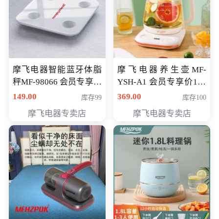
摩飞电器智能蓝牙体脂
摩飞电器养生壶MF-
秤MF-98066 会员专享价
YSH-A1 会员专享价198
98元
元
149.00
369.00
库存99
库存100
摩飞电器专卖店
摩飞电器专卖店