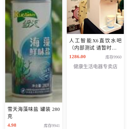
人工智能X6直饮水吧
（内部测试 请暂时不要
购买）
1286.00
库存9960
健康生活电器专卖店
雪天海藻味盐 罐装 280
克
4.98
库存9941