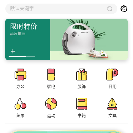
默认关键字
办公
家电
服饰
日用
蔬果
运动
书籍
文具