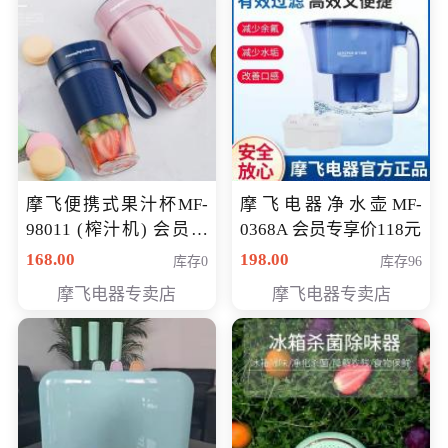
摩飞便携式果汁杯MF-
摩飞电器净水壶MF-
98011 (榨汁机) 会员专
0368A 会员专享价118元
享价138元
168.00
198.00
库存0
库存96
摩飞电器专卖店
摩飞电器专卖店