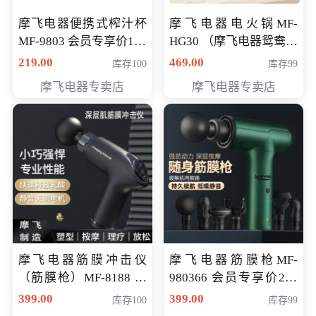
摩飞电器便携式榨汁杯
摩飞电器电火锅MF-
MF-9803 会员专享价138
HG30 （摩飞电器鸳鸯锅
元
MF-HG30 ） 会员专享价
219.00
469.00
库存100
库存99
319元
摩飞电器专卖店
摩飞电器专卖店
摩飞电器筋膜冲击仪
摩飞电器筋膜枪MF-
（筋膜枪）MF-8188 会
980366 会员专享价299
员专享价268元
元
399.00
399.00
库存100
库存99