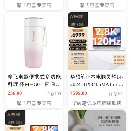
摩飞电器专卖店
摩飞电器专卖店
摩飞电器便携式多功能
华硕笔记本电脑灵耀14-
料理杯MF-G01 普通会
2024 UX3405MA155冰
员专享价格118元
川银 oled 智慧轻薄本 会
256.00
7599.00
库存100
库存100
员专享价6898元
摩飞电器专卖店
华硕笔记本电脑旗舰店