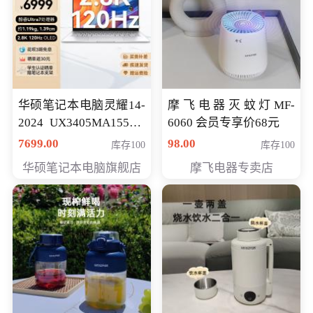
华硕笔记本电脑灵耀14-
摩飞电器灭蚊灯MF-
2024 UX3405MA155夜
6060 会员专享价68元
空蓝 oled 智慧轻薄本 会
7699.00
98.00
库存100
库存100
员专享价6998元
华硕笔记本电脑旗舰店
摩飞电器专卖店