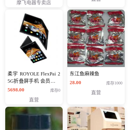
摩飞电器专卖店
柔宇 ROYOLE FlexPai 2
东江鱼麻辣鱼
5G折叠屏手机 会员专享
28.00
库存1000
购买价格 4998元
5698.00
库存0
直营
直营