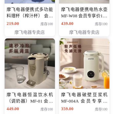
摩飞电器便携式多功能
摩飞电器便携电热水壶
料理杯（榨汁杯） 会员
MF-W08 会员专享价198
专享价118元
元
219.00
439.00
库存100
库存100
摩飞电器专卖店
摩飞电器专卖店
摩飞电器恒温饮水机
摩飞电器破壁豆浆机
（调奶器）MF-01 会员
MF-004A 会员专享价
专享价366元
168元
449.00
359.00
库存100
库存100