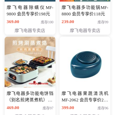
摩飞电器除螨仪MF-
摩飞电器多功能锅MF-
9800 会员专享价198元
8800 会员专享价118元
369.00
239.00
库存100
库存99
摩飞电器专卖店
摩飞电器专卖店
摩飞电器多功能电饼铛
摩飞电器果蔬清洗机
（别名煎烤蒸煮机） 型
MF-2062 会员专享价268
号MF-8888B 会员专享
元
469.00
399.00
库存97
库存96
价389元