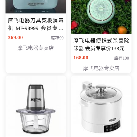
摩飞电器刀具菜板消毒
机 MF-98999 会员专享
价286元
369.00
库存99
摩飞电器便携式杀菌除
摩飞电器专卖店
味器 会员专享价138元
168.00
库存100
摩飞电器专卖店