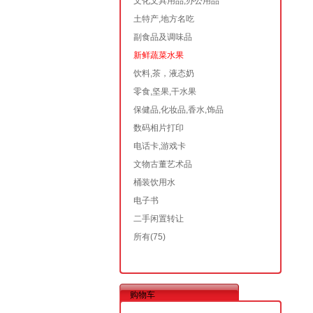
文化文具用品,办公用品
土特产,地方名吃
副食品及调味品
新鲜蔬菜水果
饮料,茶，液态奶
零食,坚果,干水果
保健品,化妆品,香水,饰品
数码相片打印
电话卡,游戏卡
文物古董艺术品
桶装饮用水
电子书
二手闲置转让
所有
(75)
购物车