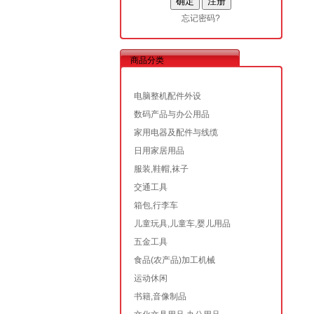
忘记密码?
商品分类
电脑整机配件外设
数码产品与办公用品
家用电器及配件与线缆
日用家居用品
服装,鞋帽,袜子
交通工具
箱包,行李车
儿童玩具,儿童车,婴儿用品
五金工具
食品(农产品)加工机械
运动休闲
书籍,音像制品