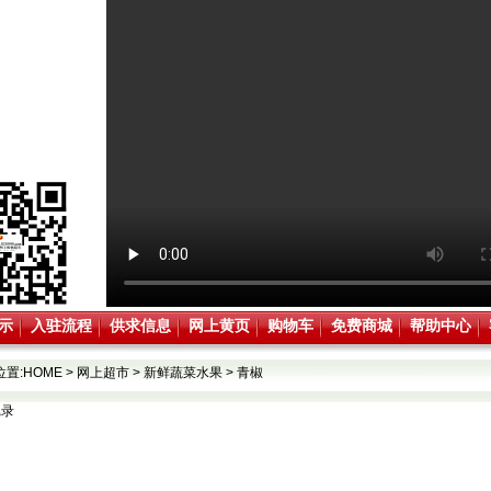
示
入驻流程
供求信息
网上黄页
购物车
免费商城
帮助中心
位置:
HOME
>
网上超市
>
新鲜蔬菜水果
>
青椒
记录