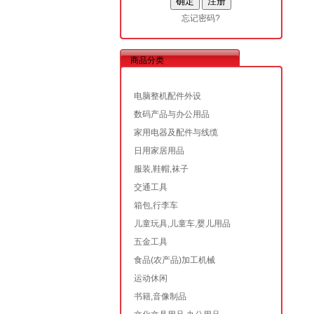
忘记密码?
商品分类
电脑整机配件外设
数码产品与办公用品
家用电器及配件与线缆
日用家居用品
服装,鞋帽,袜子
交通工具
箱包,行李车
儿童玩具,儿童车,婴儿用品
五金工具
食品(农产品)加工机械
运动休闲
书籍,音像制品