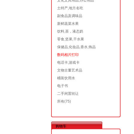
文化文具用品,办公用品
土特产,地方名吃
副食品及调味品
新鲜蔬菜水果
饮料,茶，液态奶
零食,坚果,干水果
保健品,化妆品,香水,饰品
数码相片打印
电话卡,游戏卡
文物古董艺术品
桶装饮用水
电子书
二手闲置转让
所有
(75)
购物车