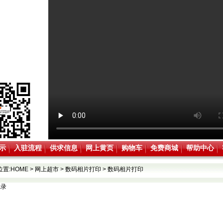
示
入驻流程
供求信息
网上黄页
购物车
免费商城
帮助中心
位置:
HOME
>
网上超市
>
数码相片打印
>
数码相片打印
记录