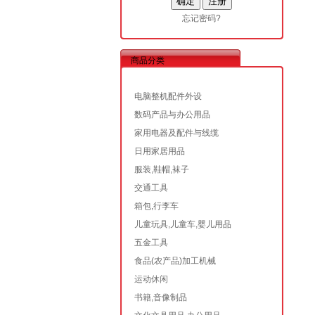
忘记密码?
商品分类
电脑整机配件外设
数码产品与办公用品
家用电器及配件与线缆
日用家居用品
服装,鞋帽,袜子
交通工具
箱包,行李车
儿童玩具,儿童车,婴儿用品
五金工具
食品(农产品)加工机械
运动休闲
书籍,音像制品