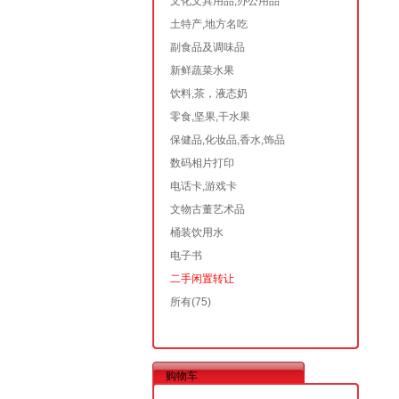
文化文具用品,办公用品
土特产,地方名吃
副食品及调味品
新鲜蔬菜水果
饮料,茶，液态奶
零食,坚果,干水果
保健品,化妆品,香水,饰品
数码相片打印
电话卡,游戏卡
文物古董艺术品
桶装饮用水
电子书
二手闲置转让
所有
(75)
购物车