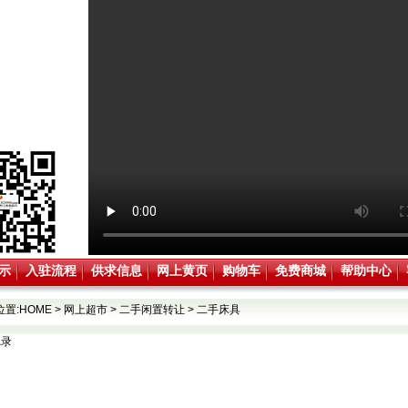
示
入驻流程
供求信息
网上黄页
购物车
免费商城
帮助中心
位置:
HOME
>
网上超市
>
二手闲置转让
>
二手床具
记录