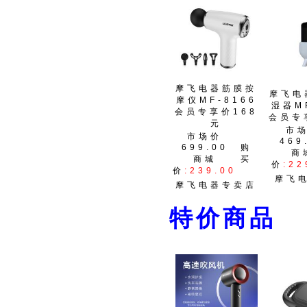
摩飞电器筋膜按
摩飞电
摩仪MF-8166
湿器MF
会员专享价168
会员专
元
市
市场价
469
699.00
购
商
商城
买
价
:22
价
:239.00
摩飞
摩飞电器专卖店
特