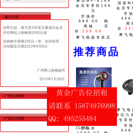
摩仪MF-8166
湿器MF
会员专享价168
会员专
元
市
市场价
超市公告
469
699.00
购
商
商城
买
自即日起，每天前100名注册成为会员
价
:22
价
:239.00
并在网站上购物满1500元者
摩飞
摩飞电器专卖店
送购物卡面额100元一张，先到先得，
活动截至日期2013年6月6日
推荐商
广州网上购物超市
2013年1月28日
广告位1招租
摩飞电器高速吹
摩飞电
风机MF-1600
摩仪六
普通会员专享价
CLOSE
广告位2招租
专享价
298元
市
市场价
649