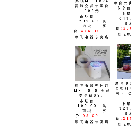
风机MF-1600
摩仪六
普通会员专享价
专享价
298元
市
市场价
649
1599.00
购
商
商城
买
价
:38
价
:476.00
摩飞
摩飞电器专卖店
摩飞电
摩飞电器灭蚊灯
功能料
MF-6060 会员
杯） 
专享价68元
1
市场价
市
199.00
购
329
商城
买
商
价
:98.00
价
:21
摩飞电器专卖店
摩飞