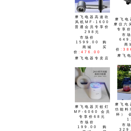
摩飞电器高速吹
摩飞电
风机MF-1600
摩仪六
普通会员专享价
专享价
298元
市
市场价
649
1599.00
购
商
商城
买
价
:38
价
:476.00
摩飞
摩飞电器专卖店
摩飞电
摩飞电器灭蚊灯
功能料
MF-6060 会员
杯） 
专享价68元
1
市场价
市
199.00
购
329