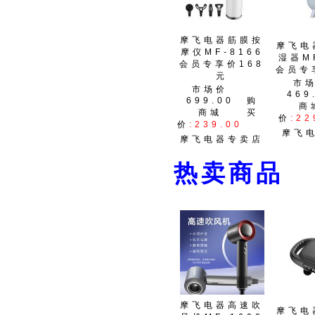
摩飞电器筋膜按
摩飞电
摩仪MF-8166
湿器MF
会员专享价168
会员专
元
市
市场价
469
699.00
购
商
商城
买
价
:22
价
:239.00
摩飞
摩飞电器专卖店
热卖商
摩飞电器高速吹
摩飞电