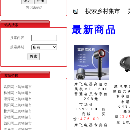
忘记密码?
搜索乡村集市
站内搜索
最
搜索内容
搜索类别
友情链接
摩飞电器高速吹
摩飞电
岳阳网上购物超市
风机MF-1600
摩仪六
株洲网上购物超市
普通会员专享价
专享价
湘潭网上购物超市
298元
市
市场价
衡阳网上购物超市
649
1599.00
购
郴州网上购物超市
商
商城
买
价
:38
常德网上购物超市
价
:476.00
摩飞
益阳网上购物超市
摩飞电器专卖店
娄底网上购物超市