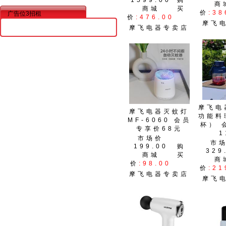
1599.00
购
商
商城
买
价
:38
广告位3招租
价
:476.00
摩飞
摩飞电器专卖店
摩飞电
摩飞电器灭蚊灯
功能料
MF-6060 会员
杯） 
专享价68元
1
市场价
市
199.00
购
329
商城
买
商
价
:98.00
价
:21
摩飞电器专卖店
摩飞