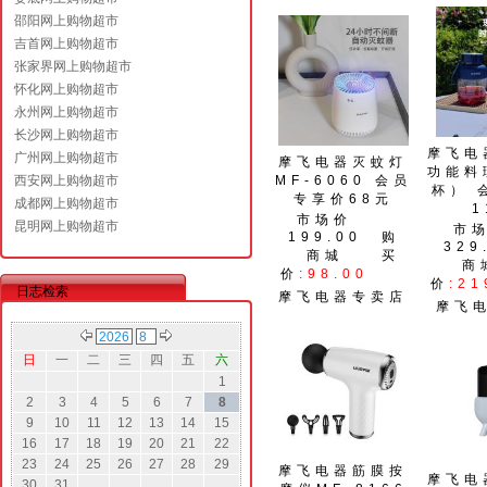
邵阳网上购物超市
吉首网上购物超市
张家界网上购物超市
怀化网上购物超市
永州网上购物超市
长沙网上购物超市
摩飞电
广州网上购物超市
摩飞电器灭蚊灯
功能料
西安网上购物超市
MF-6060 会员
杯） 
专享价68元
成都网上购物超市
1
市场价
昆明网上购物超市
市
199.00
购
329
商城
买
商
价
:98.00
价
:21
日志检索
摩飞电器专卖店
摩飞
日
一
二
三
四
五
六
1
2
3
4
5
6
7
8
9
10
11
12
13
14
15
16
17
18
19
20
21
22
23
24
25
26
27
28
29
摩飞电器筋膜按
摩飞电
30
31